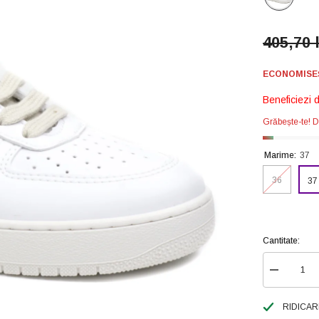
405,70 
ECONOMISEȘT
Beneficiezi 
Grăbește-te! D
Marime:
37
36
37
Cantitate:
Reduceți
cantitatea
pentru
Victoria
RIDICAR
Pantofi