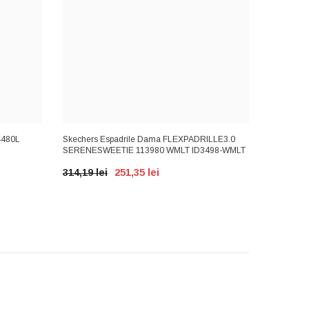
4480L
Skechers Espadrile Dama FLEXPADRILLE3.0
Lee Coope
SERENESWEETIE 113980 WMLT ID3498-WMLT
WHITE ID
314,19 lei
251,35 lei
182,01 l