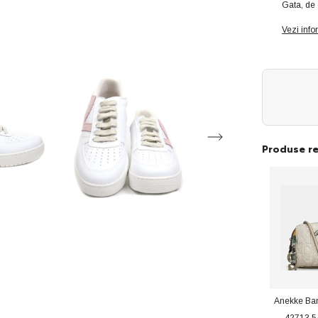
Gata, de 
dama
sport
1258201
Vezi info
roz
ID3346-
ROZ
Produse r
Anekke Ba
42713 