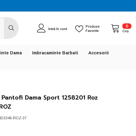
0
0
Produse
Intră în cont
Favorite
artic
Coș
inte Dama
Imbracaminte Barbati
Accesorii
a Pantofi Dama Sport 1258201 Roz
-ROZ
ID3346-ROZ-37