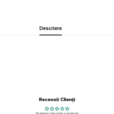
Descriere
Recenzii Clienți
Fii primul care scrie o recenzie