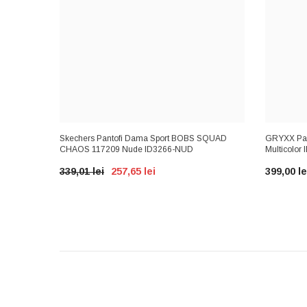
485L
Skechers Pantofi Dama Sport BOBS SQUAD
GRYXX Pan
CHAOS 117209 Nude ID3266-NUD
Multicolor
339,01 lei
257,65 lei
399,00 le