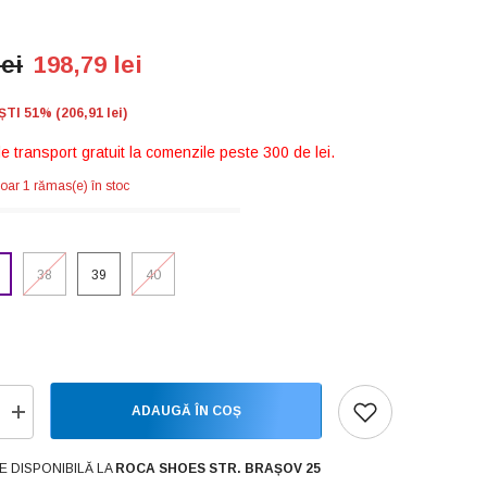
lei
198,79 lei
I 51% (206,91 lei)
de transport gratuit la comenzile peste 300 de lei.
oar 1 rămas(e) în stoc
38
39
40
ADAUGĂ ÎN COȘ
Creșteți
cantitatea
pentru
Victoria
E DISPONIBILĂ LA
ROCA SHOES STR. BRAȘOV 25
Pantofi