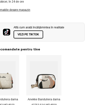
obicei, în 24 de ore
dama
sport
rmatiile despre magazin
1258201
roz
ID3346-
ROZ
Află cum arată încălțămintea în realitate
VEZI PE TIKTOK
ecomandate pentru tine
nduliera dama
Anekke Banduliera dama
542 MD4503
42753 516 MD4559