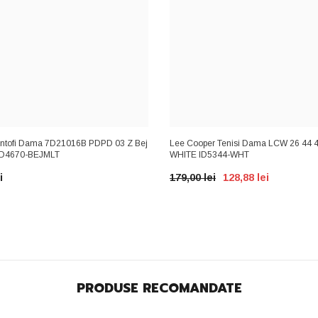
tofi Dama 7D21016B PDPD 03 Z Bej
Lee Cooper Tenisi Dama LCW 26 44 
 ID4670-BEJMLT
WHITE ID5344-WHT
i
179,00 lei
128,88 lei
PRODUSE RECOMANDATE