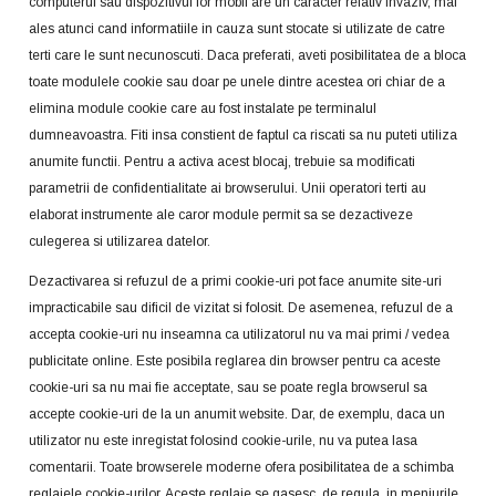
computerul sau dispozitivul lor mobil are un caracter relativ invaziv, mai
ales atunci cand informatiile in cauza sunt stocate si utilizate de catre
terti care le sunt necunoscuti. Daca preferati, aveti posibilitatea de a bloca
toate modulele cookie sau doar pe unele dintre acestea ori chiar de a
elimina module cookie care au fost instalate pe terminalul
dumneavoastra. Fiti insa constient de faptul ca riscati sa nu puteti utiliza
anumite functii. Pentru a activa acest blocaj, trebuie sa modificati
parametrii de confidentialitate ai browserului. Unii operatori terti au
elaborat instrumente ale caror module permit sa se dezactiveze
culegerea si utilizarea datelor.
Dezactivarea si refuzul de a primi cookie-uri pot face anumite site-uri
impracticabile sau dificil de vizitat si folosit. De asemenea, refuzul de a
accepta cookie-uri nu inseamna ca utilizatorul nu va mai primi / vedea
publicitate online. Este posibila reglarea din browser pentru ca aceste
cookie-uri sa nu mai fie acceptate, sau se poate regla browserul sa
accepte cookie-uri de la un anumit website. Dar, de exemplu, daca un
utilizator nu este inregistat folosind cookie-urile, nu va putea lasa
comentarii. Toate browserele moderne ofera posibilitatea de a schimba
reglajele cookie-urilor. Aceste reglaje se gasesc, de regula, in meniurile