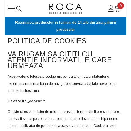
SARI LA CONȚINUT
0
0
articol
eturnarea produselor în termen de 14 zile din ziua primirii
Consultă ta
produsului
POLITICA DE COOKIES
VA RUGAM SA CITITI CU
ATENTIE INFORMATIILE CARE
URMEAZA:
Acest website foloseste cookie-uri, pentru a furniza vizitatorilor o
experienta mult mai buna de navigare si servicii adaptate nevoilor si
interesului fiecaruia.
Ce este un „cookie”?
Cookie-ul este un fisier de mici dimensiuni, format din litere si numere,
care va fi stocat pe computerul, terminalul mobil sau alte echipamente
ale unui utilizator de pe care se acceseaza internetul. Cookie-ul este