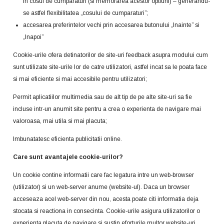
in cosul de cumparaturi (si memorarea acestor optiuni) – generandu-
se astfel flexibilitatea „cosului de cumparaturi”;
accesarea preferintelor vechi prin accesarea butonului „Inainte” si
„Inapoi”
Cookie-urile ofera detinatorilor de site-uri feedback asupra modului cum
sunt utilizate site-urile lor de catre utilizatori, astfel incat sa le poata face
si mai eficiente si mai accesibile pentru utilizatori;
Permit aplicatiilor multimedia sau de alt tip de pe alte site-uri sa fie
incluse intr-un anumit site pentru a crea o experienta de navigare mai
valoroasa, mai utila si mai placuta;
Imbunatatesc eficienta publicitatii online.
Care sunt avantajele cookie-urilor?
Un cookie contine informatii care fac legatura intre un web-browser
(utilizator) si un web-server anume (website-ul). Daca un browser
acceseaza acel web-server din nou, acesta poate citi informatia deja
stocata si reactiona in consecinta. Cookie-urile asigura utilizatorilor o
experienta placuta de navigare si sustin eforturile multor website-uri