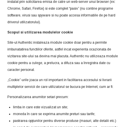
instalat prin solicitarea emisa de catre un web-server unui browser (ex:
Chrome, Safari, Firefox) si este complet “pasiv” (nu contine programe
software, virusi sau spyware si nu poate accesa informatiile de pe hard
driverul utilizatorului).
Scopul si utilizarea modulelor cookie
Site-ul Authentic instaleaza module cookie doar pentru a permite
imbunatatirea functiilor oferite, astfel incat experienta ocazionata de
vizitarea site-ului sa devina mai placuta. Authentic nu utilizeaza module
cookie pentru a culege, a prelucra, a difuza sau a înregistra date cu
caracter personal.
„Cookie”-urile joaca un rol important in facilitarea accesului si livrarii
multiplelor servicii de care utilizatorul se bucura pe Internet, cum ar fi:
Personalizarea anumitor setari precum:
limba in care este vizualizat un site;
moneda în care se exprima anumite preturi sau tarife;
pastrarea opţiunilor pentru diverse produse (masuri, alte detalii etc.)