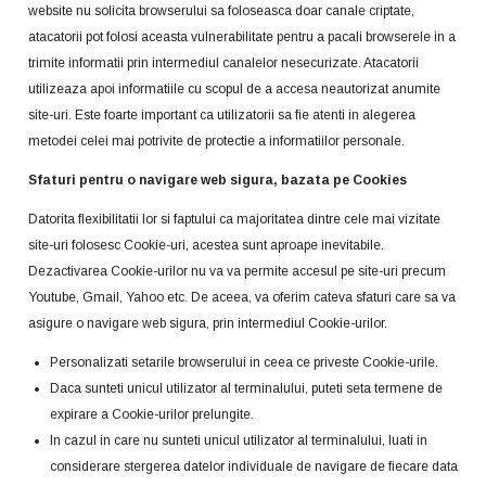
website nu solicita browserului sa foloseasca doar canale criptate,
atacatorii pot folosi aceasta vulnerabilitate pentru a pacali browserele in a
trimite informatii prin intermediul canalelor nesecurizate. Atacatorii
utilizeaza apoi informatiile cu scopul de a accesa neautorizat anumite
site-uri. Este foarte important ca utilizatorii sa fie atenti in alegerea
metodei celei mai potrivite de protectie a informatiilor personale.
Sfaturi pentru o navigare web sigura, bazata pe Cookies
Datorita flexibilitatii lor si faptului ca majoritatea dintre cele mai vizitate
site-uri folosesc Cookie-uri, acestea sunt aproape inevitabile.
Dezactivarea Cookie-urilor nu va va permite accesul pe site-uri precum
Youtube, Gmail, Yahoo etc. De aceea, va oferim cateva sfaturi care sa va
asigure o navigare web sigura, prin intermediul Cookie-urilor.
Personalizati setarile browserului in ceea ce priveste Cookie-urile.
Daca sunteti unicul utilizator al terminalului, puteti seta termene de
expirare a Cookie-urilor prelungite.
In cazul in care nu sunteti unicul utilizator al terminalului, luati in
considerare stergerea datelor individuale de navigare de fiecare data