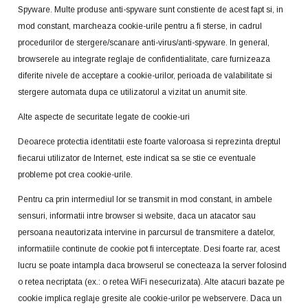
Spyware. Multe produse anti-spyware sunt constiente de acest fapt si, in
mod constant, marcheaza cookie-urile pentru a fi sterse, in cadrul
procedurilor de stergere/scanare anti-virus/anti-spyware. In general,
browserele au integrate reglaje de confidentialitate, care furnizeaza
diferite nivele de acceptare a cookie-urilor, perioada de valabilitate si
stergere automata dupa ce utilizatorul a vizitat un anumit site.
Alte aspecte de securitate legate de cookie-uri
Deoarece protectia identitatii este foarte valoroasa si reprezinta dreptul
fiecarui utilizator de Internet, este indicat sa se stie ce eventuale
probleme pot crea cookie-urile.
Pentru ca prin intermediul lor se transmit in mod constant, in ambele
sensuri, informatii intre browser si website, daca un atacator sau
persoana neautorizata intervine in parcursul de transmitere a datelor,
informatiile continute de cookie pot fi interceptate. Desi foarte rar, acest
lucru se poate intampla daca browserul se conecteaza la server folosind
o retea necriptata (ex.: o retea WiFi nesecurizata). Alte atacuri bazate pe
cookie implica reglaje gresite ale cookie-urilor pe webservere. Daca un