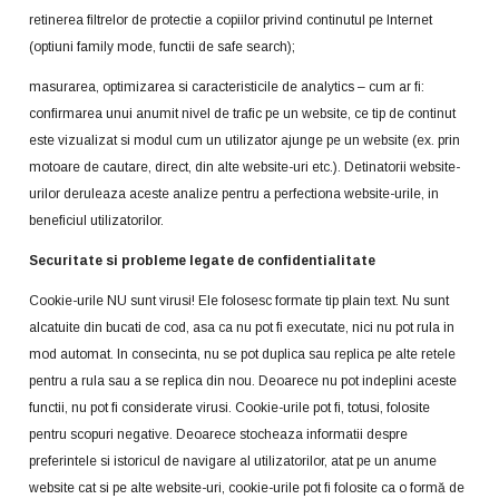
retinerea filtrelor de protectie a copiilor privind continutul pe Internet
(optiuni family mode, functii de safe search);
masurarea, optimizarea si caracteristicile de analytics – cum ar fi:
confirmarea unui anumit nivel de trafic pe un website, ce tip de continut
este vizualizat si modul cum un utilizator ajunge pe un website (ex. prin
motoare de cautare, direct, din alte website-uri etc.). Detinatorii website-
urilor deruleaza aceste analize pentru a perfectiona website-urile, in
beneficiul utilizatorilor.
Securitate si probleme legate de confidentialitate
Cookie-urile NU sunt virusi! Ele folosesc formate tip plain text. Nu sunt
alcatuite din bucati de cod, asa ca nu pot fi executate, nici nu pot rula in
mod automat. In consecinta, nu se pot duplica sau replica pe alte retele
pentru a rula sau a se replica din nou. Deoarece nu pot indeplini aceste
functii, nu pot fi considerate virusi. Cookie-urile pot fi, totusi, folosite
pentru scopuri negative. Deoarece stocheaza informatii despre
preferintele si istoricul de navigare al utilizatorilor, atat pe un anume
website cat si pe alte website-uri, cookie-urile pot fi folosite ca o formă de