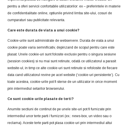
pentru a oferi servicii confortabile utilizatorilor: ex – preferintele in materie
de confidentialitate online, optiunile privind limba site-ului, cosuri de
cumparaturi sau publicitate relevanta.
Care este durata de viata a unui cookie?
Cookie-urile sunt administrate de webservere. Durata de viata a unui
cookie poate varia semnificativ, depinzand de scopul pentru care este
plasat. Unele cookie-uri sunt folosite exclusiv pentru o singura sesiune
(session cookies) si nu mai sunt retinute, odată ce utilizatorul a parasit
website-ul, in timp ce alte cookie-uri sunt retinute si refolosite de fiecare
data cand utilizatorul revine pe acel website (‘cookie-uri persistente’). Cu
toate acestea, cookie-urile pot fi sterse de un utilizator in orice moment
prin intermediul setarilor browserului.
Ce sunt cookie-urile plasate de terti?
Anumite sectiuni de continut de pe unele site-uri pot fi furnizate prin
intermediul unor terte parti / furnizori (ex.: news-box, un video sau o
reclama). Aceste terte parti pot plasa cookie-uri prin intermediul altui