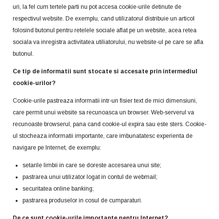
uri, la fel cum tertele parti nu pot accesa cookie-urile detinute de
respectivul website. De exemplu, cand utilizatorul distribuie un articol
folosind butonul pentru retelele sociale aflat pe un website, acea retea
sociala va inregistra activitatea utiliatorului, nu website-ul pe care se afla
butonul.
Ce tip de informatii sunt stocate si accesate prin intermediul
cookie-urilor?
Cookie-urile pastreaza informatii intr-un fisier text de mici dimensiuni,
care permit unui website sa recunoasca un browser. Web-serverul va
recunoaste browserul, pana cand cookie-ul expira sau este sters. Cookie-
ul stocheaza informatii importante, care imbunatatesc experienta de
navigare pe Internet, de exemplu:
setarile limbii in care se doreste accesarea unui site;
pastrarea unui utilizator logat in contul de webmail;
securitatea online banking;
pastrarea produselor in cosul de cumparaturi.
De ce sunt cookie-urile importante pentru Internet?