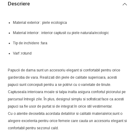
Descriere
Material exterior : piele ecologica
Material interior : interior captusit cu piele naturala/ecologic
Tip de inchidere :fara
Varf :rotund
Papucii de dama sunt un accesoriu elegant si confortabil pentru orice
garderoba de vara. Realizati din piele de calitate superioara, acesti
papuci sunt conceputi pentru a se potrivi cu o varietate de tinute.
Captuseala interioara moale si talpa inalta asigura confortul piciorului pe
parcursul întregii zile. În plus, designul simplu si sofisticat face ca acesti
papuci sa fie usor de purtat si de integrat în orice stil vestimentar.
Cu o atentie deosebita acordata detaliilor si calitatii materialelor,sunt o
alegere excelenta pentru orice femeie care cauta un accesoriu elegant si
confortabil pentru sezonul cald.