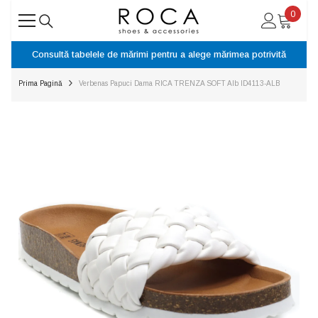
SARI LA CONȚINUT
0
0
articol
Consultă tabelele de mărimi pentru a alege mărimea potrivită
B
Prima Pagină
Verbenas Papuci Dama RICA TRENZA SOFT Alb ID4113-ALB