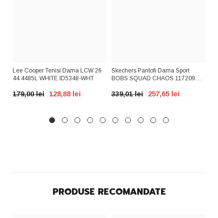
AX
Lee Cooper Tenisi Dama LCW 26
Skechers Pantofi Dama Sport
GR
A
44 4485L WHITE ID5348-WHT
BOBS SQUAD CHAOS 117209
PD
Nude ID3266-NUD
BE
179,00 lei
128,88 lei
339,01 lei
257,65 lei
39
PRODUSE RECOMANDATE