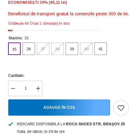
ECONOMISEȘTI 30% (85,11 lei)
Beneficiezi de transport gratuit la comenzile peste 300 de lei.
Grăbește-te! Doar 1 rămas(e) în stoc
Marime:
35
36
37
38
39
40
41
35
Cantitate:
Reduceți
Creșteți
cantitatea
cantitatea
pentru
pentru
Verbenas
Verbenas
ADAUGĂ ÎN COȘ
Papuci
Papuci
dama
dama
RICA
RICA
TRENZA
TRENZA
RIDICARE DISPONIBILĂ LA
ROCA SHOES STR. BRAȘOV 25
SOFT
SOFT
Gata, de obicei, în 24 de ore
alb
alb
ID4113-
ID4113-