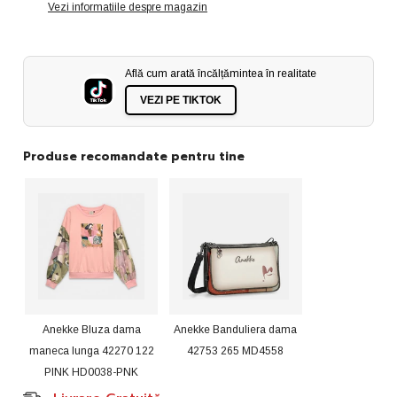
ALB
ALB
Vezi informatiile despre magazin
Află cum arată încălțămintea în realitate
VEZI PE TIKTOK
Produse recomandate pentru tine
Anekke Banduliera dama
Anekke Bluza dama
Anekke Banduliera dama
Anekke Banduliera dama
maneca lunga 42270 122
43663 591 MD4886
42753 265 MD4558
42713 184 MD4505
PINK HD0038-PNK