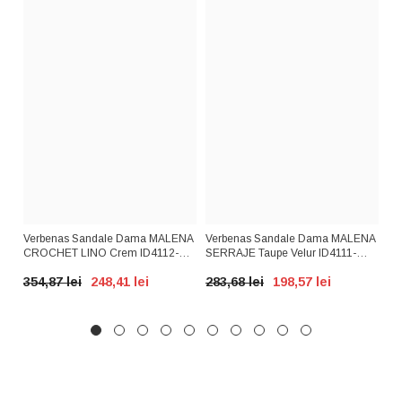
Verbenas Sandale Dama MALENA
Verbenas Sandale Dama MALENA
Ri
EET
CROCHET LINO Crem ID4112-
SERRAJE Taupe Velur ID4111-
ID
CRM
TPEV
i
354,87 lei
248,41 lei
283,68 lei
198,57 lei
39