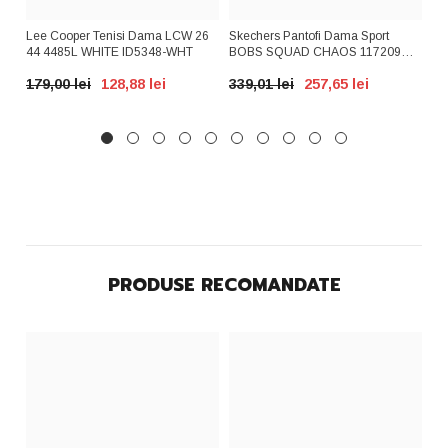
AX
Lee Cooper Tenisi Dama LCW 26
Skechers Pantofi Dama Sport
GR
A
44 4485L WHITE ID5348-WHT
BOBS SQUAD CHAOS 117209
PD
Nude ID3266-NUD
BE
179,00 lei
128,88 lei
339,01 lei
257,65 lei
39
PRODUSE RECOMANDATE