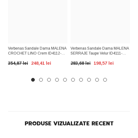
Verbenas Sandale Dama MALENA
Verbenas Sandale Dama MALENA
Ri
EET
CROCHET LINO Crem ID4112-
SERRAJE Taupe Velur ID4111-
ID
CRM
TPEV
i
354,87 lei
248,41 lei
283,68 lei
198,57 lei
39
PRODUSE VIZUALIZATE RECENT