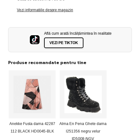
stil
stil
UGG
UGG
SCW421P05
SCW421P05
Vezi informatiile despre magazin
camel
camel
velur
velur
ID4351-
ID4351-
CMLV
CMLV
Află cum arată încălțămintea în realitate
VEZI PE TIKTOK
Produse recomandate pentru tine
Anekke Fusta dama 42287
Alma En Pena Ghete dama
112 BLACK HD0045-BLK
I251356 negru velur
ID5008-NGV