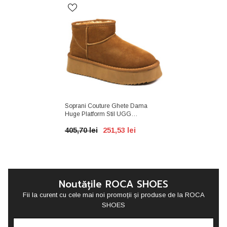
Soprani Couture Ghete Dama
Huge Platform Stil UGG
SCW421P05 Camel Velur ID4351-
405,70 lei
251,53 lei
CMLV
Noutățile ROCA SHOES
Fii la curent cu cele mai noi promoții și produse de la ROCA
SHOES