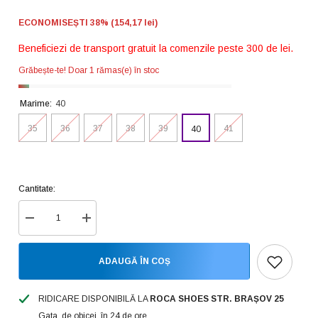
ECONOMISEȘTI 38% (154,17 lei)
Beneficiezi de transport gratuit la comenzile peste 300 de lei.
Grăbește-te! Doar 1 rămas(e) în stoc
Marime:
40
35
36
37
38
39
41
40
Cantitate:
Reduceți
Creșteți
cantitatea
cantitatea
pentru
pentru
Soprani
Soprani
ADAUGĂ ÎN COȘ
Couture
Couture
Ghete
Ghete
dama
dama
Huge
Huge
RIDICARE DISPONIBILĂ LA
ROCA SHOES STR. BRAȘOV 25
Platform
Platform
Gata, de obicei, în 24 de ore