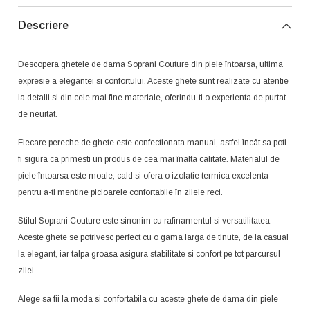
Descriere
Descopera ghetele de dama Soprani Couture din piele întoarsa, ultima
expresie a elegantei si confortului. Aceste ghete sunt realizate cu atentie
la detalii si din cele mai fine materiale, oferindu-ti o experienta de purtat
de neuitat.
Fiecare pereche de ghete este confectionata manual, astfel încât sa poti
fi sigura ca primesti un produs de cea mai înalta calitate. Materialul de
piele întoarsa este moale, cald si ofera o izolatie termica excelenta
pentru a-ti mentine picioarele confortabile în zilele reci.
Stilul Soprani Couture este sinonim cu rafinamentul si versatilitatea.
Aceste ghete se potrivesc perfect cu o gama larga de tinute, de la casual
la elegant, iar talpa groasa asigura stabilitate si confort pe tot parcursul
zilei.
Alege sa fii la moda si confortabila cu aceste ghete de dama din piele