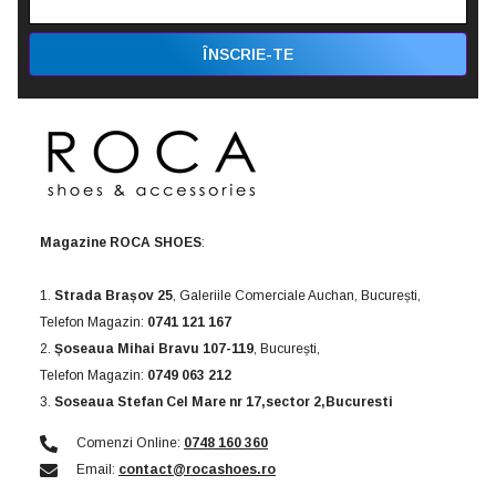
ÎNSCRIE-TE
Magazine ROCA SHOES
:
1.
Strada Brașov 25
, Galeriile Comerciale Auchan, București,
Telefon Magazin:
0741 121 167
2.
Șoseaua Mihai Bravu 107-119
, București,
Telefon Magazin:
0749 063 212
3.
Soseaua Stefan Cel Mare nr 17,sector 2,Bucuresti
Comenzi Online:
0748 160 360
Email:
contact@rocashoes.ro