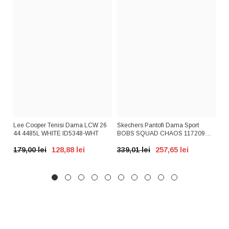
AX
Lee Cooper Tenisi Dama LCW 26
Skechers Pantofi Dama Sport
GR
A
44 4485L WHITE ID5348-WHT
BOBS SQUAD CHAOS 117209
PD
Nude ID3266-NUD
BE
179,00 lei
128,88 lei
339,01 lei
257,65 lei
39