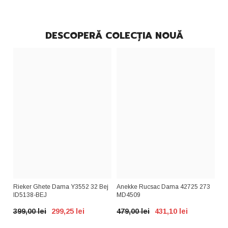
DESCOPERĂ COLECȚIA NOUĂ
FIT
Rieker Ghete Dama Y3552 32 Bej
Anekke Rucsac Dama 42725 273
An
ID5138-BEJ
MD4509
Na
BR
399,00 lei
299,25 lei
479,00 lei
431,10 lei
29