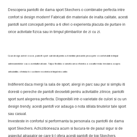
Descopera pantofii de dama sport Skechers o combinatie perfecta intre
confort si design modern! Fabricati din materiale de inalta calitate, acesti
pantofi sunt conceputi pentru a-ti oferi o experienta placuta de purtare in
orice activitate fizica sau in timpul plimbarilor de zi cu zi.
Cu un design aerisit si usor, pantofii sport sunt ideali pentru a-ti mentine picioarele proaspete si confortabile in timpul
antrenamentelor sau a aventurilor urbane. Talpa flexibila si amortizarea eficienta a socurilor reduc tensiunea asupra
articulatiilor, oferindu-ti o sustinere excelenta in timpul miscarilor.
Indiferent daca mergi la sala de sport, alergi in parc sau pur si simplu iti
doresti o pereche de pantofi deosebiti pentru activitatile zilnice, pantofii
sport sunt alegerea perfecta. Disponibili intr-o varietate de culori si cu un
design trendy, acesti pantofi vor adauga o nota stilata tinutelor tale sport
sau casual.
Investeste in confortul si performanta ta personala cu pantofii de dama
sport Skechers. Achizitioneaza acum si bucura-te de pasul sigur si de
aspectul atragator pe care ti-l ofera acesti pantofi de top Skechers.