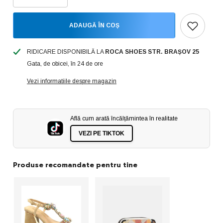
cantitatea
cantitatea
pentru
pentru
Skechers
Skechers
ADAUGĂ ÎN COȘ
Pantofi
Pantofi
dama
dama
sport
sport
BOBS
BOBS
RIDICARE DISPONIBILĂ LA
ROCA SHOES STR. BRAȘOV 25
B
B
Gata, de obicei, în 24 de ore
FLEX
FLEX
HI
HI
117385
117385
Vezi informatiile despre magazin
BLUSH
BLUSH
ID3801-
ID3801-
BLSH
BLSH
Află cum arată încălțămintea în realitate
VEZI PE TIKTOK
Produse recomandate pentru tine