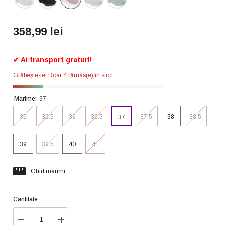
358,99 lei
✔ Ai transport gratuit!
Grăbește-te! Doar 4 rămas(e) în stoc
Marime:
37
35
35.5
36
36.5
37.5
38
38.5
37
39
39.5
40
41
Ghid marimi
Cantitate:
Reduceți
Creșteți