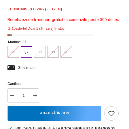
ECONOMISEȘTI 24% (86,17 lei)
Beneficiezi de transport gratuit la comenzile peste 300 de lei.
Grăbește-te! Doar 1 rămas(e) în stoc
Marime:
37
36
38
39
40
37
Ghid marimi
Cantitate:
Reduceți
Creșteți
cantitatea
cantitatea
pentru
pentru
Formazione
Formazione
ADAUGĂ ÎN COȘ
Pantofi
Pantofi
dama
dama
LQN01
LQN01
bordo
bordo
RIDICARE DISPONIBILĂ LA
ROCA SHOES STR. BRAȘOV 25