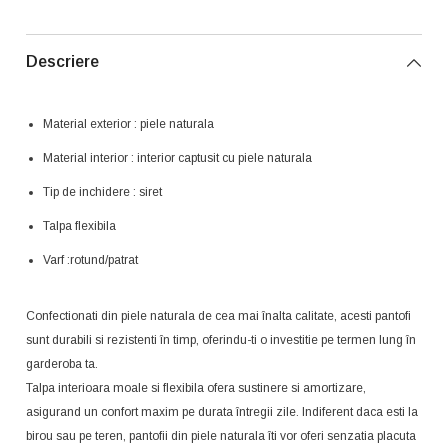
Descriere
Material exterior : piele naturala
Material interior : interior captusit cu piele naturala
Tip de inchidere : siret
Talpa flexibila
Varf :rotund/patrat
Confectionati din piele naturala de cea mai înalta calitate, acesti pantofi
sunt durabili si rezistenti în timp, oferindu-ti o investitie pe termen lung în
garderoba ta.
Talpa interioara moale si flexibila ofera sustinere si amortizare,
asigurand un confort maxim pe durata întregii zile. Indiferent daca esti la
birou sau pe teren, pantofii din piele naturala îti vor oferi senzatia placuta