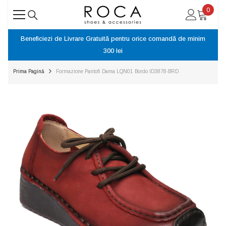
SARI LA CONȚINUT
0
0
articol
ice comandă de minim
Returnarea produselor în termen de 14 zile din ziu
produsului
Prima Pagină
Formazione Pantofi Dama LQN01 Bordo ID3878-BRD