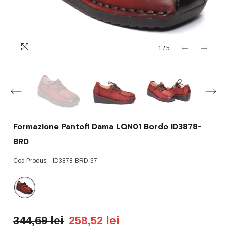
1
/
5
Formazione Pantofi Dama LQN01 Bordo ID3878-
BRD
Cod Produs:
ID3878-BRD-37
344,69 lei
258,52 lei