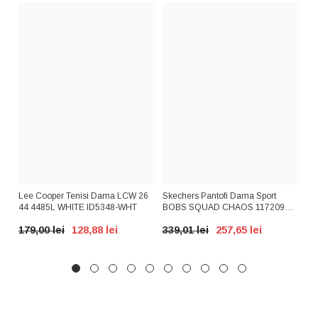
AX
Lee Cooper Tenisi Dama LCW 26
Skechers Pantofi Dama Sport
GR
A
44 4485L WHITE ID5348-WHT
BOBS SQUAD CHAOS 117209
PD
Nude ID3266-NUD
BE
179,00 lei
128,88 lei
339,01 lei
257,65 lei
39