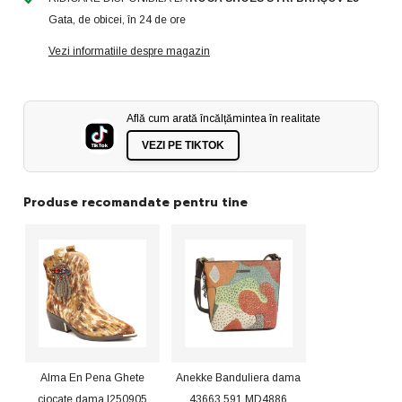
ID3878-
ID3878-
Gata, de obicei, în 24 de ore
BRD
BRD
Vezi informatiile despre magazin
Află cum arată încălțămintea în realitate
VEZI PE TIKTOK
Produse recomandate pentru tine
Alma En Pena Ghete
Anekke Banduliera dama
ciocate dama I250905
43663 591 MD4886