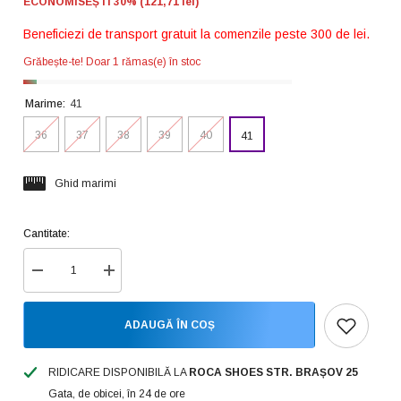
ECONOMISEȘTI 30% (121,71 lei)
Beneficiezi de transport gratuit la comenzile peste 300 de lei.
Grăbește-te! Doar 1 rămas(e) în stoc
Marime:
41
36
37
38
39
40
41
Ghid marimi
Cantitate:
Reduceți
Creșteți
cantitatea
cantitatea
pentru
pentru
Atrai
Atrai
ADAUGĂ ÎN COȘ
Ghete
Ghete
dama
dama
cognac
cognac
ID2358-
ID2358-
RIDICARE DISPONIBILĂ LA
ROCA SHOES STR. BRAȘOV 25
CGN
CGN
Gata, de obicei, în 24 de ore