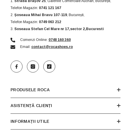
1.
Strada Brașov 25
, Galeriile Comerciale Auchan, București,
Telefon Magazin:
0741 121 167
2.
Șoseaua Mihai Bravu 107-119
, București,
Telefon Magazin:
0749 063 212
3.
Soseaua Stefan Cel Mare nr 17,sector 2,Bucuresti
Comenzi Online:
0748 160 360
Email:
contact@rocashoes.ro
PRODUSELE ROCA
ASISTENȚĂ CLIENȚI
INFORMAȚII UTILE