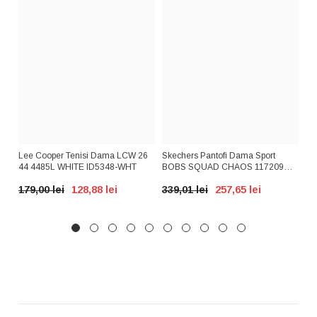
AX
Lee Cooper Tenisi Dama LCW 26
Skechers Pantofi Dama Sport
GR
A
44 4485L WHITE ID5348-WHT
BOBS SQUAD CHAOS 117209
PD
Nude ID3266-NUD
BE
179,00 lei
128,88 lei
339,01 lei
257,65 lei
39