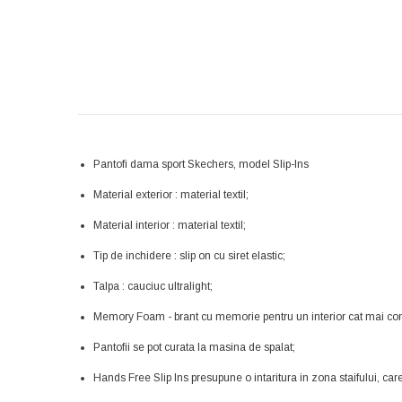
Pantofi dama sport Skechers, model Slip-Ins
Material exterior : material textil;
Material interior : material textil;
Tip de inchidere : slip on cu siret elastic;
Talpa : cauciuc ultralight;
Memory Foam - brant cu memorie pentru un interior cat mai conf
Pantofii se pot curata la masina de spalat;
Hands Free Slip Ins presupune o intaritura in zona staifului, care