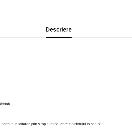
Descriere
ortabil;
 permite incaltarea prin simpla introducere a piciorului in pantof.