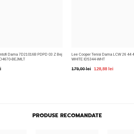
tofi Dama 7D21016B PDPD 03 Z Bej
Lee Cooper Tenisi Dama LCW 26 44 
 ID4670-BEJMLT
WHITE ID5344-WHT
i
179,00 lei
128,88 lei
PRODUSE RECOMANDATE