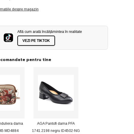
dama
sport
rmatiile despre magazin
GO
WALK
FLEX
GRAND
ENTRY
124836
Află cum arată încălțămintea în realitate
ITE
BLACK/WHITE
ID3817-
VEZI PE TIKTOK
BKW
ecomandate pentru tine
nduliera dama
AGA Pantofi dama PFA
445 MD4884
1741.2198 negru ID4502-NG