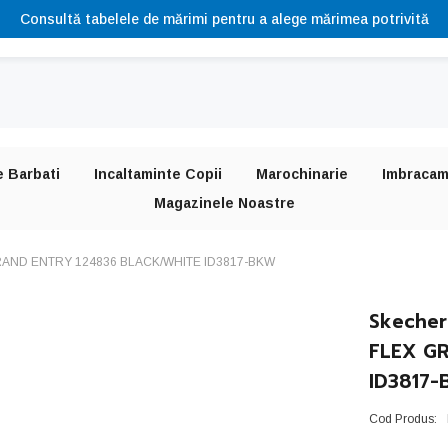
Consultă tabelele de mărimi pentru a alege mărimea potrivită
e Barbati
Incaltaminte Copii
Marochinarie
Imbracam
Magazinele Noastre
 GRAND ENTRY 124836 BLACK/WHITE ID3817-BKW
Skecher
FLEX G
ID3817
Cod Produs: