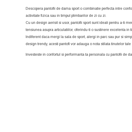
Descopera pantofii de dama sport o combinatie perfecta intre confort 
activitate fizica sau in timpul plimbarilor de zi cu zi.
Cu un design aerisit si usor, pantofii sport sunt ideali pentru a-ti 
tensiunea asupra articulatiilor, oferindu-ti o sustinere excelenta in t
Indiferent daca mergi la sala de sport, alergi in parc sau pur si simplu
design trendy, acesti pantofi vor adauga o nota stilata tinutelor tale
Investeste in confortul si performanta ta personala cu pantofii de d