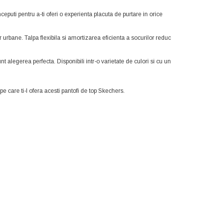
eputi pentru a-ti oferi o experienta placuta de purtare in orice
r urbane. Talpa flexibila si amortizarea eficienta a socurilor reduc
unt alegerea perfecta. Disponibili intr-o varietate de culori si cu un
e care ti-l ofera acesti pantofi de top Skechers.