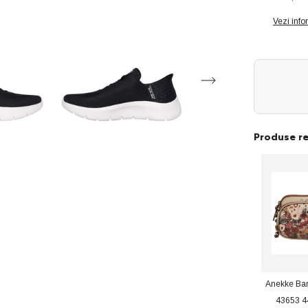
dama
sport
GO
Vezi info
WALK
FLEX
GRAND
ENTRY
124836
BLACK/WH
ID3817-
BKW
Produse r
Anekke Ba
43653 