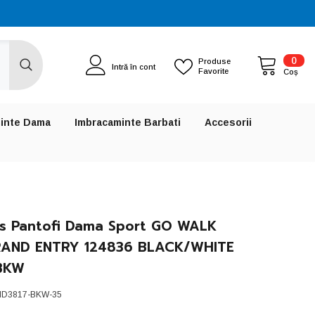
0
0
Produse
Intră în cont
Favorite
artic
Coș
inte Dama
Imbracaminte Barbati
Accesorii
s Pantofi Dama Sport GO WALK
RAND ENTRY 124836 BLACK/WHITE
-BKW
ID3817-BKW-35