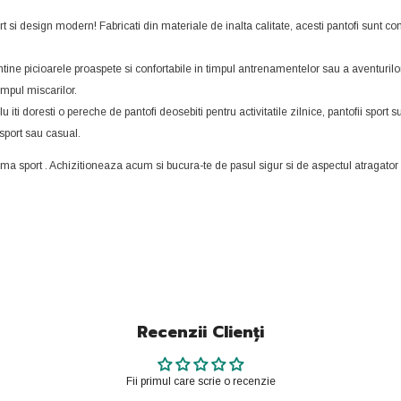
si design modern! Fabricati din materiale de inalta calitate, acesti pantofi sunt conc
mentine picioarele proaspete si confortabile in timpul antrenamentelor sau a aventurilo
impul miscarilor.
 iti doresti o pereche de pantofi deosebiti pentru activitatile zilnice, pantofii sport s
 sport sau casual.
ama sport . Achizitioneaza acum si bucura-te de pasul sigur si de aspectul atragator p
Recenzii Clienți
Fii primul care scrie o recenzie