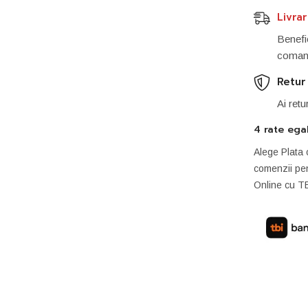
Livra
Benefic
comand
Retur
Ai retu
4 rate ega
Alege Plata 
comenzii pen
Online cu T