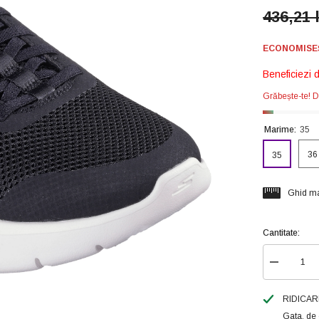
436,21 
ECONOMISEȘT
Beneficiezi 
Grăbește-te! D
Marime:
35
36
35
Ghid ma
Cantitate:
Reduceți
cantitatea
pentru
Skechers
RIDICAR
Pantofi
Gata, de 