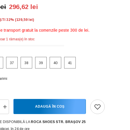
lei
296,62 lei
I 32% (139,59 lei)
de transport gratuit la comenzile peste 300 de lei.
oar 1 rămas(e) în stoc
37
38
39
40
41
rimi
ADAUGĂ ÎN COȘ
Creșteți
cantitatea
pentru
Skechers
E DISPONIBILĂ LA
ROCA SHOES STR. BRAȘOV 25
Pantofi
obicei, în 24 de ore