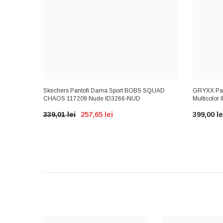
485L
Skechers Pantofi Dama Sport BOBS SQUAD
GRYXX Pan
CHAOS 117209 Nude ID3266-NUD
Multicolor
339,01 lei
257,65 lei
399,00 le