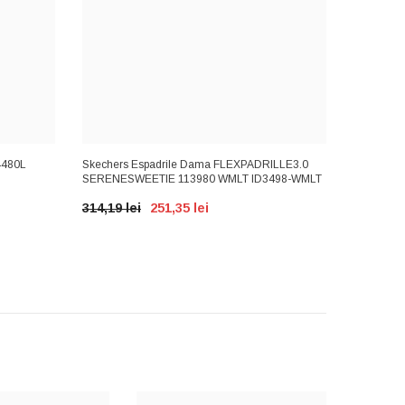
4480L
Skechers Espadrile Dama FLEXPADRILLE3.0
Lee Coope
SERENESWEETIE 113980 WMLT ID3498-WMLT
WHITE ID
314,19 lei
251,35 lei
182,01 l