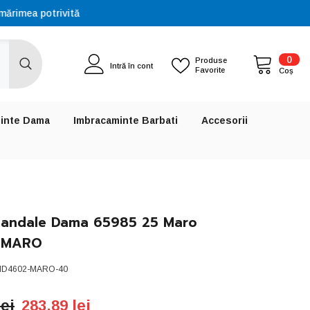
0
0
Produse
Intră în cont
Favorite
artic
Coș
inte Dama
Imbracaminte Barbati
Accesorii
Sandale Dama 65985 25 Maro
-MARO
ID4602-MARO-40
lei
283,89 lei