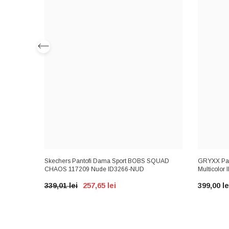
485L
Skechers Pantofi Dama Sport BOBS SQUAD
GRYXX Pan
CHAOS 117209 Nude ID3266-NUD
Multicolor
339,01 lei
257,65 lei
399,00 le