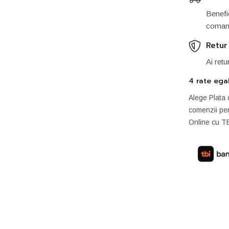
Benefic
comand
Retur
Ai retu
4 rate ega
Alege Plata 
comenzii pen
Online cu T