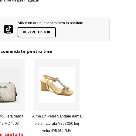
rmatiile despre magazin
25
maro
ID4602-
MARO
Află cum arată încălțămintea în realitate
VEZI PE TIKTOK
ecomandate pentru tine
nduliera dama
Alma En Pena Sandale dama
542 MD4503
piele naturala V263050 bej
velur ID5464-BJV
re Gratuită