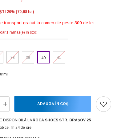
I 20% (70,98 lei)
de transport gratuit la comenzile peste 300 de lei.
oar 1 rămas(e) în stoc
38
39
41
40
rimi
ADAUGĂ ÎN COȘ
Creșteți
cantitatea
pentru
Rieker
E DISPONIBILĂ LA
ROCA SHOES STR. BRAȘOV 25
Sandale
obicei, în 24 de ore
dama
65985