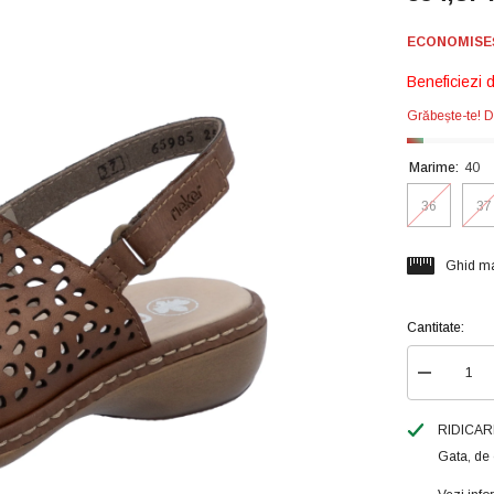
ECONOMISEȘT
Beneficiezi 
Grăbește-te! D
Marime:
40
36
37
Ghid ma
Cantitate:
Reduceți
cantitatea
pentru
Rieker
RIDICAR
Sandale
Gata, de 
dama
65985