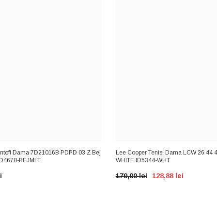
tofi Dama 7D21016B PDPD 03 Z Bej
Lee Cooper Tenisi Dama LCW 26 44 
 ID4670-BEJMLT
WHITE ID5344-WHT
i
179,00 lei
128,88 lei