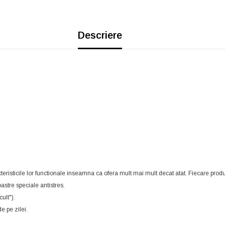
Descriere
risticile lor functionale inseamna ca ofera mult mai mult decat atat. Fiecare produ
oastre speciale antistres.
ult").
e pe zilei.