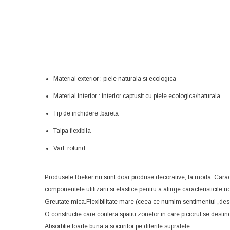
Material exterior : piele naturala si ecologica
Material interior : interior captusit cu piele ecologica/naturala
Tip de inchidere :bareta
Talpa flexibila
Varf :rotund
Produsele Rieker nu sunt doar produse decorative, la moda. Caracte
componentele utilizarii si elastice pentru a atinge caracteristicile n
Greutate mica.Flexibilitate mare (ceea ce numim sentimentul „desc
O constructie care confera spatiu zonelor in care piciorul se destind
Absorbtie foarte buna a socurilor pe diferite suprafete.