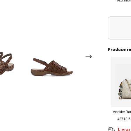
25
Vezi info
maro
ID4602-
MARO
Produse r
Anekke Ba
42713 
Livra