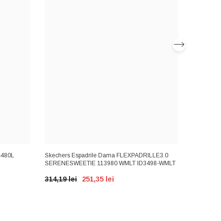
4480L
Skechers Espadrile Dama FLEXPADRILLE3.0
Lee Coope
SERENESWEETIE 113980 WMLT ID3498-WMLT
WHITE ID
314,19 lei
251,35 lei
182,01 l