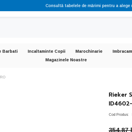
Consultă tabelele de mărimi pentru a alege mărimea potrivită
e Barbati
Incaltaminte Copii
Marochinarie
Imbracam
Magazinele Noastre
ARO
Rieker 
ID4602
Cod Produs:
354,87 